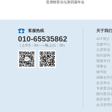
亚洲财富论坛第四届年会
客服热线
关于我
010-65535862
AFF简介
党建中心
（上午9：00——晚上21：00）
主席寄语
组织架构
视频专访
理事会
秘书处
战略合作
会员单位
专家委员
顾问委员
财富智库
会员管理