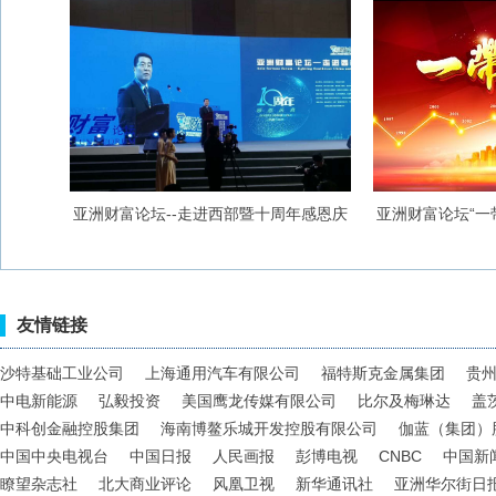
亚洲财富论坛--走进西部暨十周年感恩庆
亚洲财富论坛“一
典
友情链接
沙特基础工业公司
上海通用汽车有限公司
福特斯克金属集团
贵
中电新能源
弘毅投资
美国鹰龙传媒有限公司
比尔及梅琳达
盖
中科创金融控股集团
海南博鳌乐城开发控股有限公司
伽蓝（集团）
中国中央电视台
中国日报
人民画报
彭博电视
CNBC
中国新
瞭望杂志社
北大商业评论
风凰卫视
新华通讯社
亚洲华尔街日