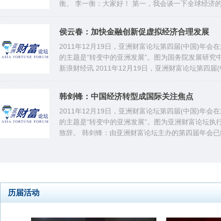
衡。 李一衡：大家好！ 第一，我会谈一下全球经济
临的世界经济的情况。 第二，对亚洲的影响，以及目
观讲一讲亚洲发生一些什么，尤其在出口方面，发生了
侯云春：加快金融创新促虚拟经济合理发展
在9月份对世界经济的预测。我们对未来有一个分析，主
2011年12月19日，亚洲财富论坛第四届(中国)年
月以后，世界经济前景又有恶化，我们现在所看到的
的主题是“转变中的亚洲发展”。图为国务院发展研究
低一些，
新浪财经讯 2011年12月19日，亚洲财富论坛第四届
开，本届年会的主题是“转变中的亚洲发展”。图为国
任侯云春。
韩剑锋：中国经济转型成国际关注焦点
2011年12月19日，亚洲财富论坛第四届(中国)年
的主题是“转变中的亚洲发展”。图为亚洲财富论坛执
致辞。 韩剑锋：由亚洲财富论坛主办的第四届年会
的关注与支持，本届年会更得到了我们会员单位上海
北京花旗资讯数码科技有限公司、华润雪花啤酒中国
业源生物科技有限公司等单位的大力支持。
历届活动